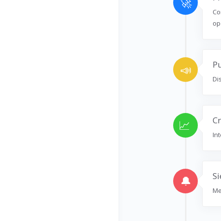
🚀
Co
op
Pu
📣
Di
Cr
📈
In
Si
🔔
Me